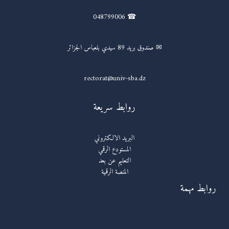
☎ 048799006
✉ صندوق بريد 89 سيدي بلعباس الجزائر
rectorat@univ-sba.dz
روابط سريعة
البريد الالكتروني
المستودع الرقمي
التعليم عن بعد
المنصة الرقمية
روابط مهمة
روابط مهمة