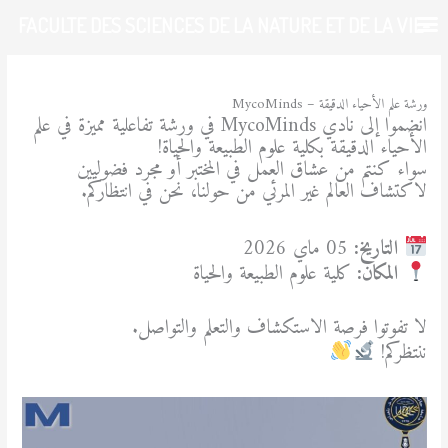
خطي
FACULTE DES SCIENCES DE LA NATURE ET DE LA VIE-
لى
لمحتوى
UDL-SBA
/
نشاطات ثقافية ورياضية
/ بواسطة
admfsnv
ورشة علم الأحياء الدقيقة – MycoMinds
انضموا إلى نادي MycoMinds في ورشة تفاعلية مميزة في علم
الأحياء الدقيقة بكلية علوم الطبيعة والحياة!
سواء كنتم من عشاق العمل في المختبر أو مجرد فضوليين
لاكتشاف العالم غير المرئي من حولنا، نحن في انتظاركم.
التاريخ:
05 ماي 2026
المكان:
كلية علوم الطبيعة والحياة
لا تفوتوا فرصة الاستكشاف والتعلم والتواصل.
ننتظركم!