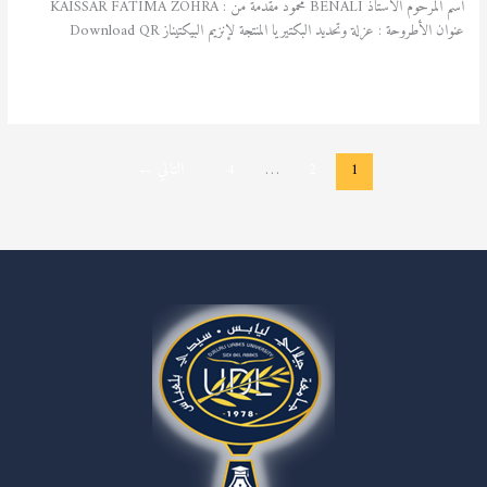
اسم المرحوم الأستاذ BENALI محمود مقدمة من : KAISSAR FATIMA ZOHRA
عنوان الأطروحة : عزلة وتحديد البكتيريا المنتجة لإنزيم البيكتيناز Download QR
قراءة المزيد »
1
2
…
4
التالي
←