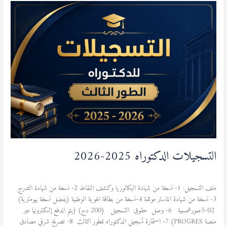
التسجيلات
الدكتوراه
2025-
2026
التسجيلات الدكتوراه 2025-2026
الطالب
/
admfsnv
ملف التسجيل: 1- نسخة من شهادة البكالوريا وكشف النقاط 2- نسخة من شهادة التدرج
3- نسخة من شهادة الماستر موثقة 4-نسخة من بطاقة الهوية الوطنية (يفضل نسخة بيومترية)
02-5صورشمسية 6- وصل حقوق التسجيل (200 دج) (يتم الدفع إلكترونيا عبر
منصة PROGRES) 7- استمارة تسجيل الدكتوراه للطور الثالث 8- تصريح شرفي مصادق