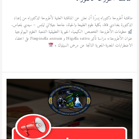
آخر المستجدات
,
الطالب
/
admfsnv
مناقشة أطروحة دكتوراه يسرّنا أن نعلن عن المناقشة العلنية لأطروحة الدكتوراه من إعداد
الدكتورة بغدادي فافا، بكلية علوم الطبيعة والحياة، جامعة جيلالي ليابس – سيدي بلعباس.
معلومات الأطروحة: التخصص: الكيمياء الحيوية التطبيقية الشعبة: العلوم البيولوجية
عنوان الأطروحة:« دراسة تأثير Nigella sativa و Pimpinella anisum على اختفاء
الاضطرابات المعدية-المعوية الناتجة عن مرض السيلياك »
قراءة المزيد »
إعلان
هام