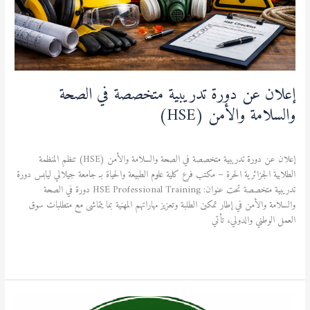
(HSE)
إعلان عن دورة تدريبية متخصصة في الصحة
والسلامة والأمن (HSE)
آخر المستجدات
,
الطالب
,
نشاطات ثقافية ورياضية
/
admfsnv
إعلان عن دورة تدريبية متخصصة في الصحة والسلامة والأمن (HSE) تنظم المنظمة
الطلابية الجزائرية الحرة – مكتب فرع كلية علوم الطبيعة والحياة بـ جامعة جيلالي ليابس دورة
تدريبية متخصصة تحت عنوان: HSE Professional Training دورة في الصحة
والسلامة والأمن في إطار تمكين الطلبة وتعزيز مهاراتهم المهنية بما يتماشى مع متطلبات سوق
العمل الوطني والدولي، تأتي
قراءة المزيد »
مشاركة