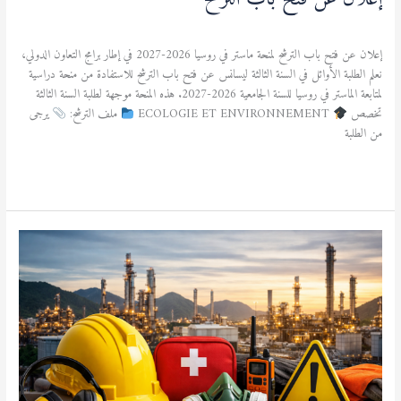
الطالب
,
منح دراسية
/
admfsnv
إعلان عن فتح باب الترشح لمنحة ماستر في روسيا 2026-2027 في إطار برامج التعاون الدولي،
نعلم الطلبة الأوائل في السنة الثالثة ليسانس عن فتح باب الترشح للاستفادة من منحة دراسية
لمتابعة الماستر في روسيا للسنة الجامعية 2026-2027. هذه المنحة موجهة لطلبة السنة الثالثة
تخصص
ECOLOGIE ET ENVIRONNEMENT
ملف الترشح:
يرجى
من الطلبة
قراءة المزيد »
إعلان
عن
دورة
تدريبية
متخصصة
في
الصحة
والسلامة
والأمن