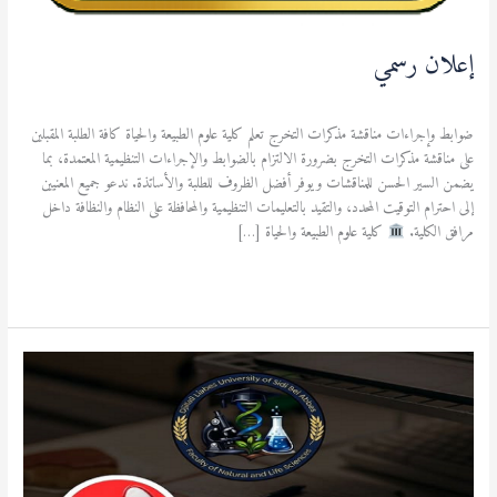
إعلان رسمي
الطالب
/
admfsnv
ضوابط وإجراءات مناقشة مذكرات التخرج تعلم كلية علوم الطبيعة والحياة كافة الطلبة المقبلين
على مناقشة مذكرات التخرج بضرورة الالتزام بالضوابط والإجراءات التنظيمية المعتمدة، بما
يضمن السير الحسن للمناقشات ويوفر أفضل الظروف للطلبة والأساتذة. ندعو جميع المعنيين
إلى احترام التوقيت المحدد، والتقيد بالتعليمات التنظيمية والمحافظة على النظام والنظافة داخل
مرافق الكلية.
كلية علوم الطبيعة والحياة […]
قراءة المزيد »
إعلان
هام