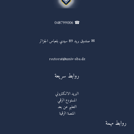
☎ 048799006
✉ صندوق بريد 89 سيدي بلعباس الجزائر
rectorat@univ-sba.dz
روابط سريعة
البريد الالكتروني
المستودع الرقمي
التعليم عن بعد
المنصة الرقمية
روابط مهمة