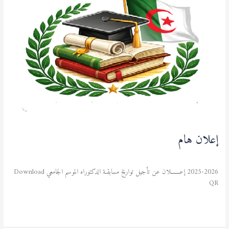
إعلان هام
آخر المستجدات
,
الطالب
/
admfsnv
2025-2026 إعـــــــلان عن تأجيل تواريخ مسابقـة الدكتوراه الموسم الجامعي Download
QR
قراءة المزيد »