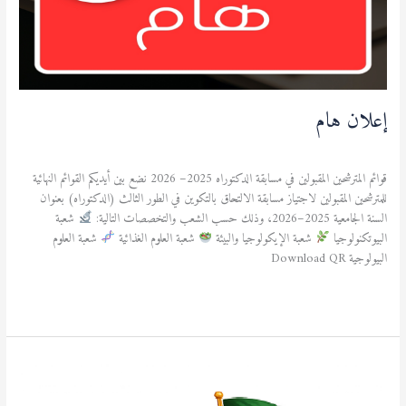
إعلان هام
آخر المستجدات
,
الطالب
/
admfsnv
قوائم المترشحين المقبولين في مسابقة الدكتوراه 2025– 2026 نضع بين أيديكم القوائم النهائية
للمترشحين المقبولين لاجتياز مسابقة الالتحاق بالتكوين في الطور الثالث (الدكتوراه) بعنوان
السنة الجامعية 2025–2026، وذلك حسب الشعب والتخصصات التالية:
شعبة
البيوتكنولوجيا
شعبة الإيكولوجيا والبيئة
شعبة العلوم الغذائية
شعبة العلوم
البيولوجية Download QR
قراءة المزيد »
إعلان
هام