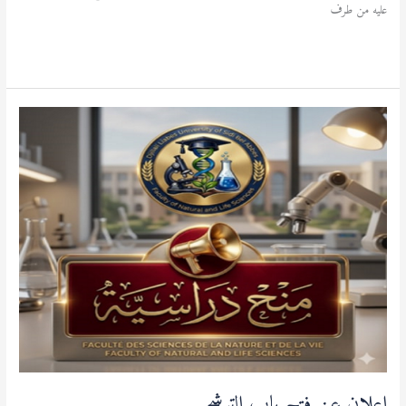
عليه من طرف
قراءة المزيد »
إعلان
عن
فتح
باب
الترشح
إعلان عن فتح باب الترشح