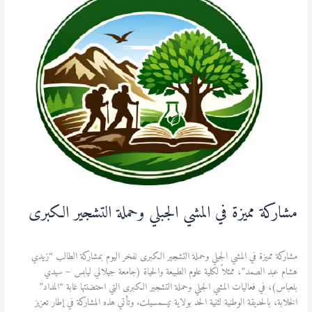
مميزة
في
المشي
الجبلي
وحملة
التشجير
الكبرى
مشاركة مميزة في المشي الجبلي وحملة التشجير الكبرى
آخر المستجدات
,
الطالب
,
نشاطات ثقافية ورياضية
/
admfsnv
مشاركة مميزة في المشي الجبلي وحملة التشجير الكبرى نفخر اليوم بمشاركة الطالب “زيدي
هشام عبد الصمد”، ممثلاً لكلية علوم الطبيعة والحياة (جامعة جيلالي ليابس – سيدي
بلعباس)، في فعاليات المشي الجبلي وحملة التشجير الكبرى التي احتضنتها غابة “المداد”
الخلابة، بالحديقة الوطنية لثنية الحد بولاية تيسمسيلت. وتأتي هذه المشاركة في إطار تعزيز