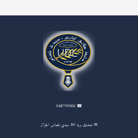
☎ 048799006
✉ صندوق بريد 89 سيدي بلعباس الجزائر