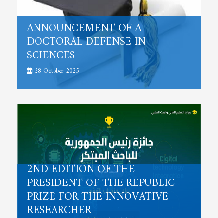
ANNOUNCEMENT OF A
DOCTORAL DEFENSE IN
SCIENCES
28 October 2025
2ND EDITION OF THE
PRESIDENT OF THE REPUBLIC
PRIZE FOR THE INNOVATIVE
RESEARCHER