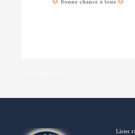
Bonne chance à tous
616109127_1522890292731534_8901103203089397869_
←
Article précédent
Liens r