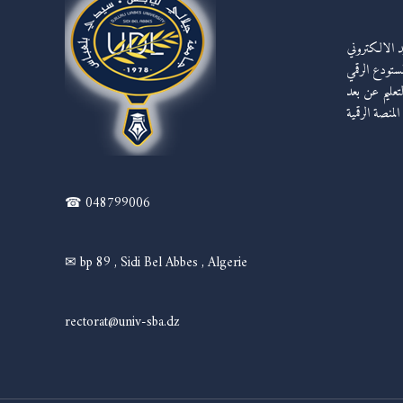
يد الالكتروني
مستودع الرقمي
لتعليم عن بعد
المنصة الرقمية
☎ 048799006
✉ bp 89 , Sidi Bel Abbes , Algerie
rectorat@univ-sba.dz