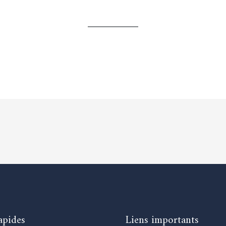
n (1)
apides
Liens importants