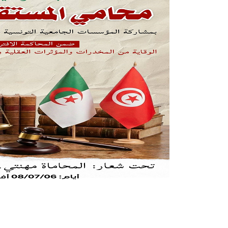
ES
,
ACTUALITES
/ Par
admfsnv