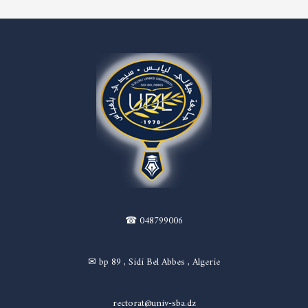
☎ 048799006
✉ bp 89 , Sidi Bel Abbes , Algerie
rectorat@univ-sba.dz