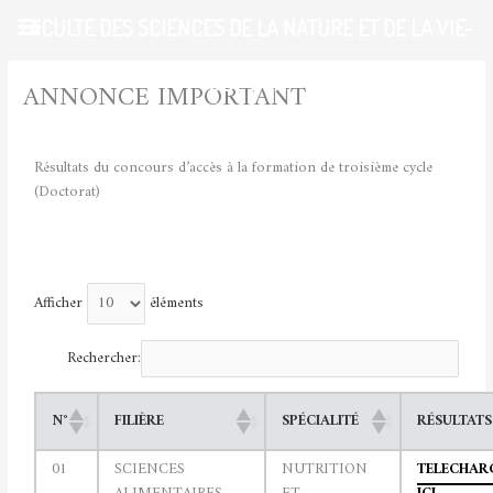
Aller
FACULTE DES SCIENCES DE LA NATURE ET DE LA VIE-
au
contenu
UDL-SBA
ANNONCE IMPORTANT
/
ACTUALITES
/ Par
admfsnv
Résultats du concours d’accès à la formation de troisième cycle
(Doctorat)
Afficher
éléments
Rechercher:
N°
FILIÈRE
SPÉCIALITÉ
RÉSULTATS
01
SCIENCES
NUTRITION
TELECHAR