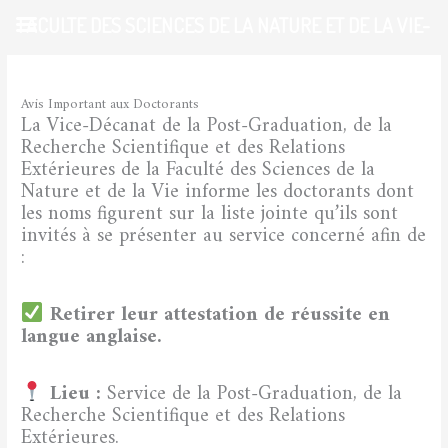
Aller
FACULTE DES SCIENCES DE LA NATURE ET DE LA VIE-
au
contenu
UDL-SBA
/
ETUDIANTS
/ Par
admfsnv
Avis Important aux Doctorants
La Vice-Décanat de la Post-Graduation, de la
Recherche Scientifique et des Relations
Extérieures de la Faculté des Sciences de la
Nature et de la Vie informe les doctorants dont
les noms figurent sur la liste jointe qu’ils sont
invités à se présenter au service concerné afin de
:
Retirer leur attestation de réussite en
langue anglaise.
Lieu :
Service de la Post-Graduation, de la
Recherche Scientifique et des Relations
Extérieures.