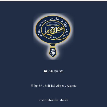
☎ 048799006
✉ bp 89 , Sidi Bel Abbes , Algerie
rectorat@univ-sba.dz