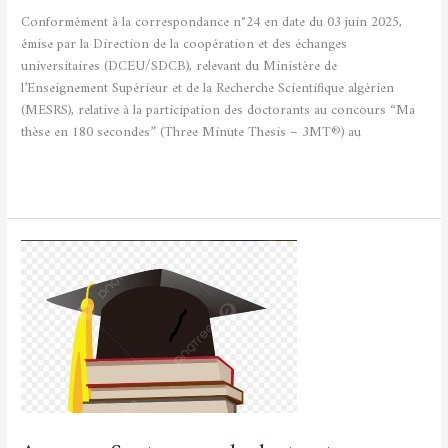
Conformément à la correspondance n°24 en date du 03 juin 2025,
émise par la Direction de la coopération et des échanges
universitaires (DCEU/SDCB), relevant du Ministère de
l’Enseignement Supérieur et de la Recherche Scientifique algérien
(MESRS), relative à la participation des doctorants au concours “Ma
thèse en 180 secondes” (Three Minute Thesis – 3MT®) au
Lire la suite »
Annonce
Soutenance
de
doctorat