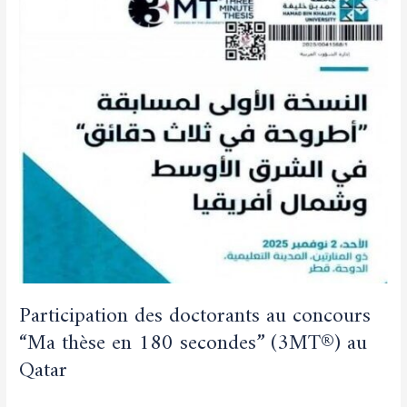
des
doctorants
au
concours
“Ma
thèse
en
180
secondes”
(3MT®)
au
Qatar
Participation des doctorants au concours
“Ma thèse en 180 secondes” (3MT®) au
Qatar
Non classé
/
admfsnv