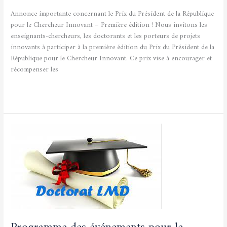
Annonce importante concernant le Prix du Président de la République
pour le Chercheur Innovant – Première édition ! Nous invitons les
enseignants-chercheurs, les doctorants et les porteurs de projets
innovants à participer à la première édition du Prix du Président de la
République pour le Chercheur Innovant. Ce prix vise à encourager et
récompenser les
Lire la suite »
Programme
des
événements
pour
le
lancement
officiel
de
la