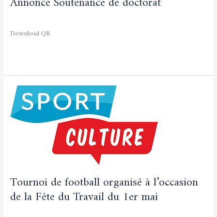
Annonce Soutenance de doctorat
Non classé
/
admfsnv
Download QR
Lire la suite »
Tournoi
de
football
organisé
à
l’occasion
de
la
Fête
Tournoi de football organisé à l’occasion
du
de la Fête du Travail du 1er mai
Travail
du
Non classé
/
admfsnv