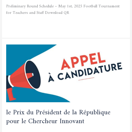
1er
Preliminary Round Schedule – May 1st, 2025 Football Tournament
mai
for Teachers and Staff Download QR
Lire la suite »
le
Prix
du
Président
de
la
République
pour
le
Chercheur
le Prix du Président de la République
Innovant
pour le Chercheur Innovant
Non classé
/
admfsnv