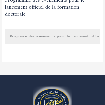
Programme des événements pour le
formation
lancement officiel de la formation
doctorale
doctorale
Non classé
/
admfsnv
Programme des événements pour le lancement officie
Lire la suite »