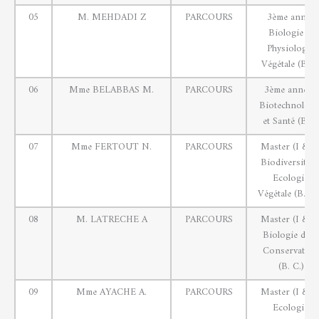
05
M. MEHDADI Z
PARCOURS
3ème année
Biologie et
Physiologie
Végétale (BPV
06
Mme BELABBAS M.
PARCOURS
3ème année .
Biotechnologi
et Santé (B.S.)
07
Mme FERTOUT N.
PARCOURS
Master (I & II
Biodiversité e
Ecologie
Végétale (B.E.V
08
M. LATRECHE A
PARCOURS
Master (I & II
Biologie de la
Conservation
(B. C.)
09
Mme AYACHE A.
PARCOURS
Master (I & II
Ecologie