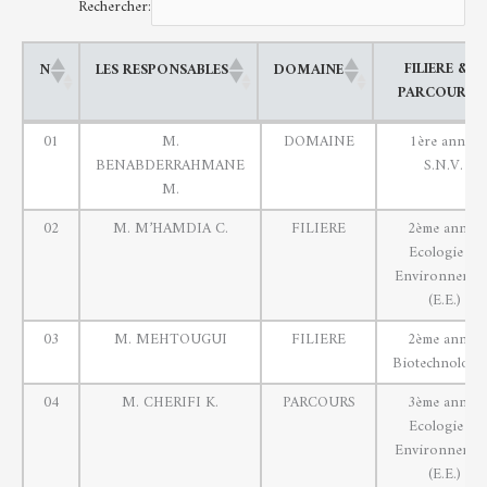
Rechercher:
FILIERE &
N
LES RESPONSABLES
DOMAINE
PARCOURS
FILIERE &
N
LES RESPONSABLES
DOMAINE
01
M.
DOMAINE
1ère année
PARCOURS
BENABDERRAHMANE
S.N.V.
M.
02
M. M’HAMDIA C.
FILIERE
2ème année
Ecologie et
Environnemen
(E.E.)
03
M. MEHTOUGUI
FILIERE
2ème année
Biotechnologi
04
M. CHERIFI K.
PARCOURS
3ème année
Ecologie et
Environnemen
(E.E.)