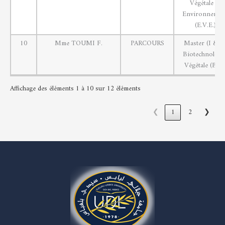
Végétale et
Environnemen
(E.V.E.)
10
Mme TOUMI F.
PARCOURS
Master (I & II
Biotechnologi
Végétale (B.V.
Affichage des éléments 1 à 10 sur 12 éléments
❮
1
2
❯