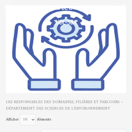
Aller
FACULTE DES SCIENCES DE LA NATURE ET DE LA VIE-
au
contenu
UDL-SBA
LES RESPONSABLES DES DOMAINES, FILIÈRES ET PARCOURS –
DÉPARTEMENT DES SCIENCES DE L’ENVIRONNEMENT
Afficher
éléments