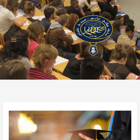
خطي
لى
لمحتوى