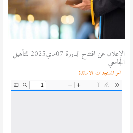
الإعلان عن افتتاح الدورة 07ماي2025 للتأهيل
الجامعي
/
آخر المستجدات
,
الاساتذة
/ بواسطة
admfssh