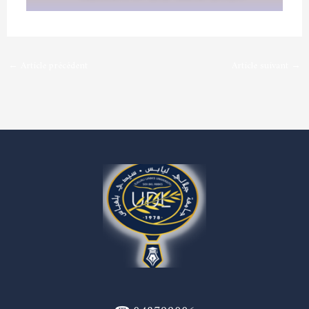
←
Article précédent
Article suivant
→