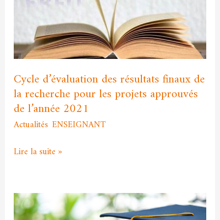
résultats
finaux
de
la
recherche
pour
Cycle d’évaluation des résultats finaux de
les
la recherche pour les projets approuvés
projets
de l’année 2021
approuvés
Actualités
,
ENSEIGNANT
/
admfssh
de
l’année
Lire la suite »
2021
Annonce
à