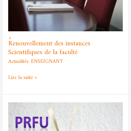
de
la
faculté
ٌRenouvellement des instances
Scientifiques de la faculté
Actualités
,
ENSEIGNANT
/
admfssh
Lire la suite »
Cycle
d’évaluation
des