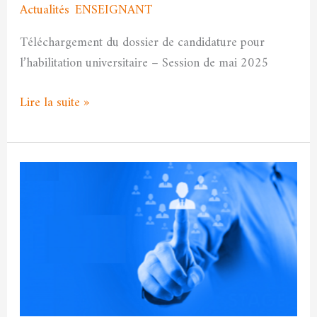
Actualités
,
ENSEIGNANT
/
admfssh
universitaire
Téléchargement du dossier de candidature pour
l’habilitation universitaire – Session de mai 2025
Lire la suite »
Annonce
concernant
le
classement
des
candidats
au
stage