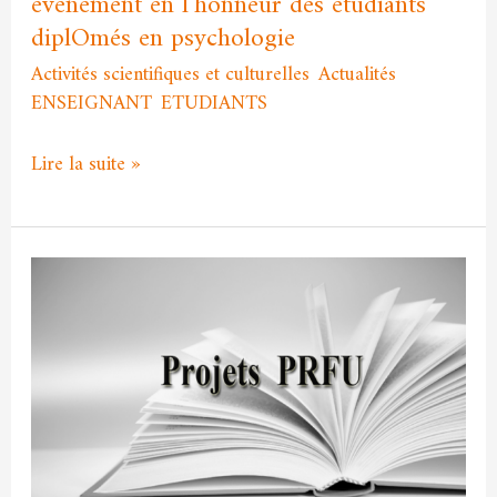
evenement en l’honneur des etudiants
diplOmés en psychologie
Activités scientifiques et culturelles
,
Actualités
,
ENSEIGNANT
,
ETUDIANTS
/
Asma MEKRI
Lire la suite »
Annonce
aux
professeurs
intéressés
par
les
projets