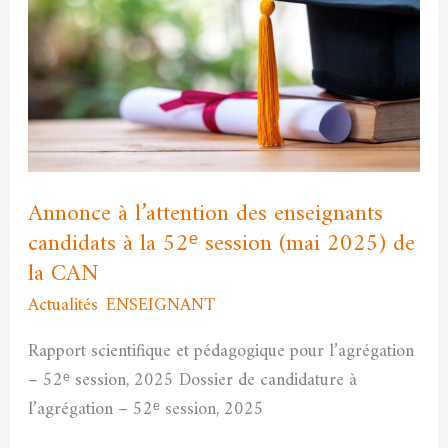
l’attention
des
enseignants
candidats
à
la
52ᵉ
Annonce à l’attention des enseignants
session
candidats à la 52ᵉ session (mai 2025) de
(mai
la CAN
2025)
Actualités
,
ENSEIGNANT
/
admfssh
de
la
Rapport scientifique et pédagogique pour l’agrégation
CAN
– 52ᵉ session, 2025 Dossier de candidature à
l’agrégation – 52ᵉ session, 2025