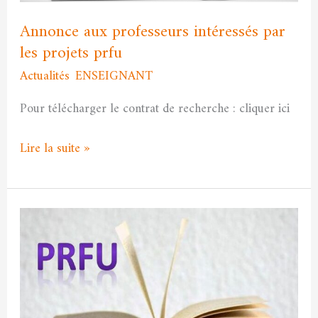
prfu
Annonce aux professeurs intéressés par
les projets prfu
Actualités
,
ENSEIGNANT
/
Asma MEKRI
Pour télécharger le contrat de recherche : cliquer ici
Lire la suite »
ouverture
de
la
session
de