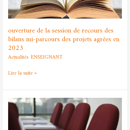
recours
des
bilans
mi-
ouverture de la session de recours des
parcours
bilans mi-parcours des projets agrées en
des
2023
projets
Actualités
,
ENSEIGNANT
/
admfssh
agrées
en
Lire la suite »
2023
ٌRenouvellement
des
instances
Scientifiques