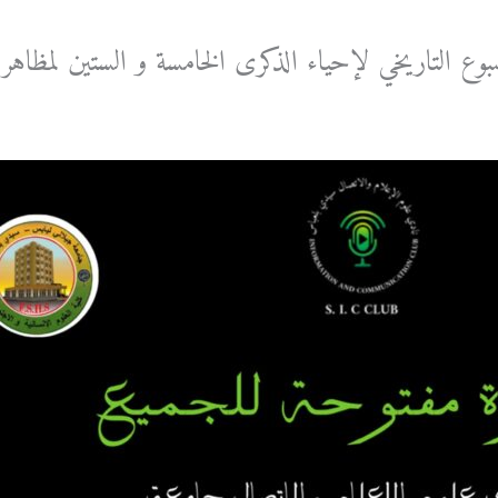
لتاريخي لإحياء الذكرى الخامسة و الستين لمظاهرات 11 ديسمبر 
 بواسطة
Asma MEKRI