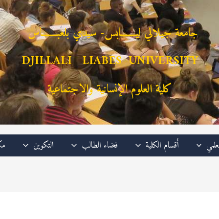
جامعة جيلالي ليـــــــابس- سيدي بلعبـــــــاس
DJILLALI LIABES UNIVERSITY
كلية العلوم الإنسانية والاجتماعية
علمي
أقسام الكلية
فضاء الطالب
التكوين
مك