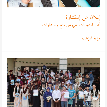
إعلان عن إستشارة
آخر المستجدات
,
عروض منح واستشارات
/
Asma MEKRI
قراءة المزيد »
فعاليات
تكريم
الطلبة
المتخرجين
لقسم
علم
النفس