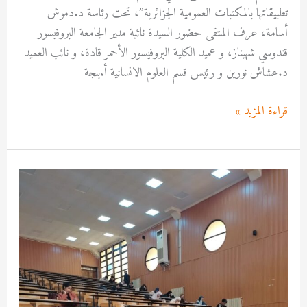
تطبيقاتها بالمكتبات العمومية الجزائرية”، تحت رئاسة د.دموش
أسامة، عرف الملتقى حضور السيدة نائبة مدير الجامعة البروفيسور
قندوسي شهيناز، و عميد الكلية البروفيسور الأحمر قادة، و نائب العميد
د.عشاش نورين و رئيس قسم العلوم الانسانية أ.بلجة
قراءة المزيد »
إنطلاق
إمتحانات
السداسي
الثاني