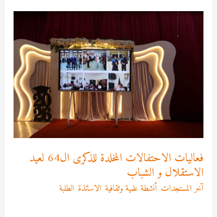
فعاليات
الاحتفالات
المخلدة
للذكرى
ال64
لعيد
الاستقلال
و
الشباب
فعاليات الاحتفالات المخلدة للذكرى ال64 لعيد
الاستقلال و الشباب
آخر المستجدات
,
أنشطة علمية وثقافية
,
الاساتذة
,
الطلبة
/
Asma
MEKRI