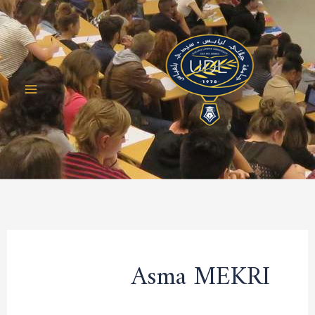
خطي
لى
لمحتوى
Asma MEKRI