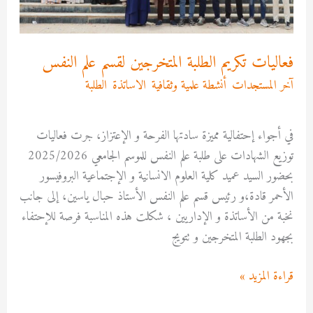
فعاليات تكريم الطلبة المتخرجين لقسم علم النفس
آخر المستجدات
,
أنشطة علمية وثقافية
,
الاساتذة
,
الطلبة
/
Asma
MEKRI
في أجواء إحتفالية مميزة سادتها الفرحة و الإعتزاز، جرت فعاليات
توزيع الشهادات على طلبة علم النفس للموسم الجامعي 2025/2026
بحضور السيد عميد كلية العلوم الانسانية و الإجتماعية البروفيسور
الأحمر قادة،و رئيس قسم علم النفس الأستاذ حبال ياسين، إلى جانب
نخبة من الأساتذة و الإداريين ، شكلت هذه المناسبة فرصة للإحتفاء
بجهود الطلبة المتخرجين و تتويج
قراءة المزيد »