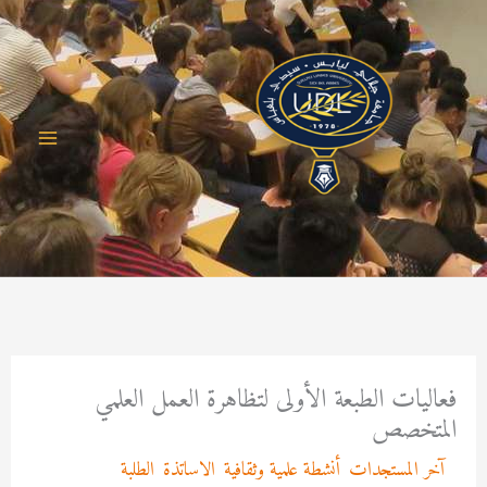
خطي
لى
لمحتوى
فعاليات الطبعة الأولى لتظاهرة العمل العلمي
المتخصص
/
آخر المستجدات
,
أنشطة علمية وثقافية
,
الاساتذة
,
الطلبة
/ بواسطة