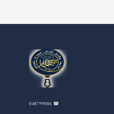
→
المقالة السابقة
☎ 048799006