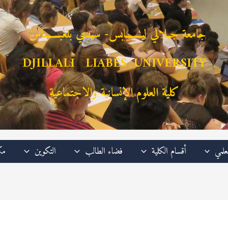
جامعة جيلالي ليـــــــابس- سيدي بلعبـــــــاس
DJILLALI LIABES UNIVERSITY
كلية العلوم الإنسانية والاجتماعية
علمي
أقسام الكلية
فضاء الطالب
التكوين
مك