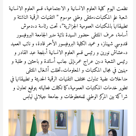
نظمت اليوم كلية العلوم الانسانية و الاجتماعية، قسم العلوم الانسانية
شعبة علم المكتبات،ملتقى وطني موسوم ” التقنيات الرقمية الناشئة و
تطبيقاتها بالمكتبات العمومية الجزائرية”، تحت رئاسة د.دموش
أسامة، عرف الملتقى حضور السيدة نائبة مدير الجامعة البروفيسور
قندوسي شهيناز، و عميد الكلية البروفيسور الأحمر قادة، و نائب العميد
د.عشاش نورين و رئيس قسم العلوم الانسانية أ.بلجة عبد القادر و
رئيس الشعبة د.بن عراج عمر،إلى جانب أساتدة و باحثين و طلبة و
مهنيين في مجال المكتبات و المعلومات.تخللت أشغال الملتقى
مداخلات علمية تناولت مختلف التقنيات الرقمية الحديثة و تطبيقاتها في
تطوير خدمات المكتبات العمومية،كما تكللت فعالياته بتوقيع تعاون و
شراكة بين المركز الوطني للمخطوطات و جامعة جيلالي ليابس