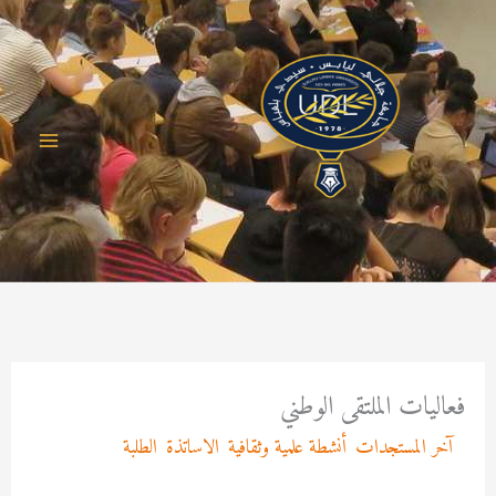
خطي
لى
لمحتوى
فعاليات الملتقى الوطني
/
آخر المستجدات
,
أنشطة علمية وثقافية
,
الاساتذة
,
الطلبة
/ بواسطة
Asma MEKRI