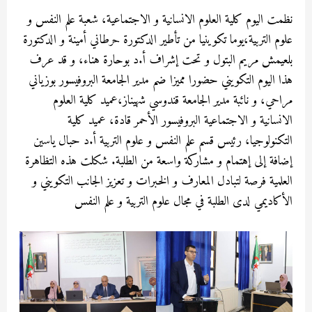
نظمت اليوم كلية العلوم الانسانية و الاجتماعية، شعبة علم النفس و
علوم التربية،يوما تكوينيا من تأطير الدكتورة حرطاني أمينة و الدكتورة
بلعيمش مريم البتول و تحت إشراف أ.د بوحارة هناء، و قد عرف
هذا اليوم التكويني حضورا مميزا ضم مدير الجامعة البروفيسور بوزياني
مراحي، و نائبة مدير الجامعة قندوسي شهيناز،عميد كلية العلوم
الانسانية و الاجتماعية البروفيسور الأحمر قادة، عميد كلية
التكنولوجيا، رئيس قسم علم النفس و علوم التربية أ.د حبال ياسين
إضافة إلى إهتمام و مشاركة واسعة من الطلبة. شكلت هذه التظاهرة
العلمية فرصة لتبادل المعارف و الخبرات و تعزيز الجانب التكويني و
الأكاديمي لدى الطلبة في مجال علوم التربية و علم النفس