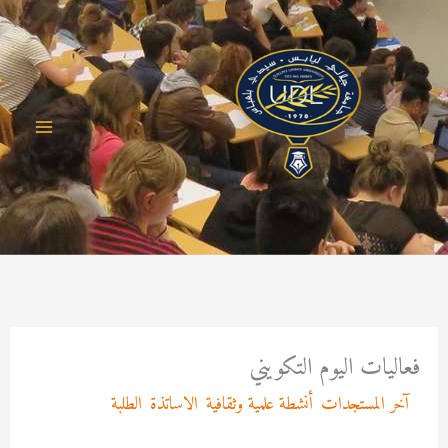
خطي
لى
لمحتوى
فعاليات اليوم التكويني
/
آخر المستجدات
,
أنشطة علمية وثقافية
,
الاساتذة
,
الطلبة
/ بواسطة
Asma MEKRI