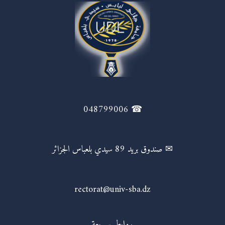
☎ 048799006
✉ صندوق بريد 89 سيدي بلعباس الجزائر
rectorat@univ-sba.dz
روابط سريعة