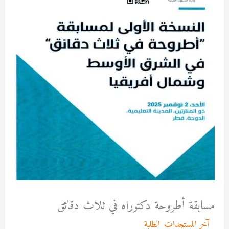
مسابقة أطروحة دكتوراه في ثلاث دقائق
/
آخر المستجدات
,
الطلبة
/ بواسطة
admfssh