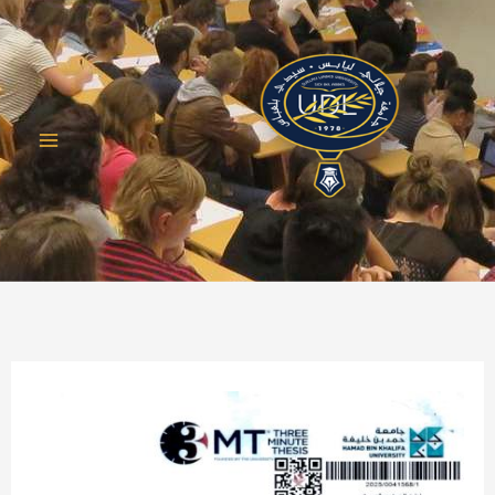
خطي
لى
لمحتوى