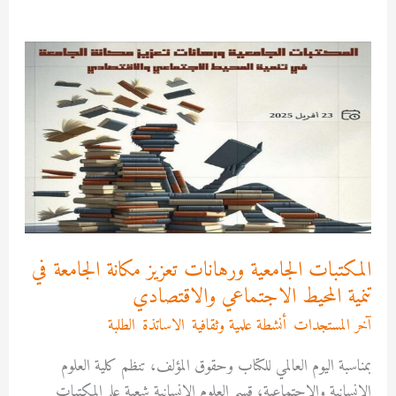
المكتبات
الجامعية
ورهانات
تعزيز
مكانة
الجامعة
في
تنمية
المحيط
المكتبات الجامعية ورهانات تعزيز مكانة الجامعة في
الاجتماعي
تنمية المحيط الاجتماعي والاقتصادي
والاقتصادي
آخر المستجدات
,
أنشطة علمية وثقافية
,
الاساتذة
,
الطلبة
/
admfssh
بمناسبة اليوم العالمي للكتاب وحقوق المؤلف، تنظم كلية العلوم
الإنسانية والاجتماعية، قسم العلوم الإنسانية شعبة علم المكتبات