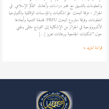
والمعلومات بالتنسيق مع مخبر دراسات وأبحاث الفكر الإسلامي في
الجزائر – فرقة البحث: علم المكتبات والمؤسسات الوثائقية وتكنولوجيا
المعلومات وفرقة مشروع البحث PRFU: فلسفة التنمية وأبعادها
الأنثروبولوجية في الجزائر من الإشكالية إلى النموذج ملتقى وطني
حول:”المكتبات الجامعية ورهانات تعزيز […]
قراءة المزيد »