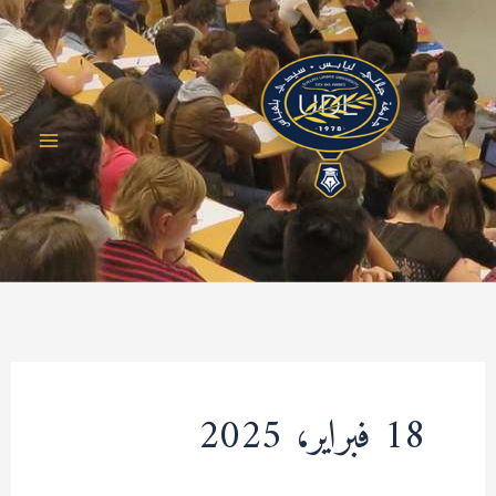
خطي
لى
لمحتوى
18 فبراير، 2025