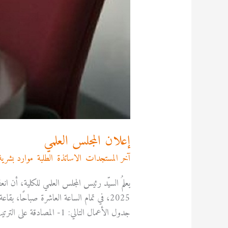
إعلان المجلس العلمي
آخر المستجدات
,
الاساتذة
,
الطلبة
,
موارد بشرية
2025، في تمام الساعة العاشرة صباحًا، 
جدول الأعمال التالي: 1- المصادقة على الترتيب النهائي للأساتذة وطلبة […]