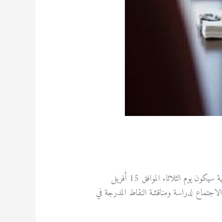
يعلمُ السيّد رئيس المجلس العلمي للكلية، أن انعقاد اجتماع المجلس العلمي لكلية العلوم الإنسانية والاجتماعية في دورتِه الاستثنائية سيكون يوم الثلاثاء الموافق 15 أفريل
 الاجتماع لدراسة ومناقشة النقاط المدرجة في