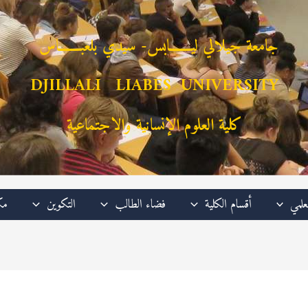
جامعة جيلالي ليـــــــابس- سيدي بلعبـــــــاس
DJILLALI LIABES UNIVERSITY
كلية العلوم الإنسانية والاجتماعية
علمي
أقسام الكلية
فضاء الطالب
التكوين
مك