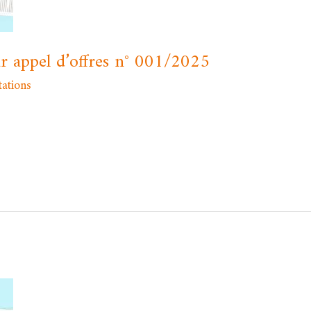
ur appel d’offres n° 001/2025
tations
/
admfssh