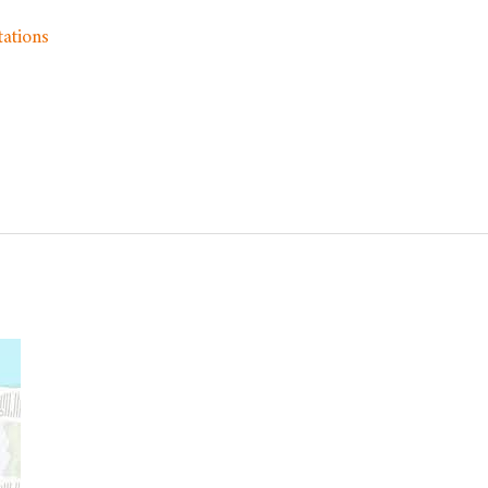
tations
/
Asma MEKRI