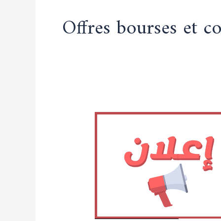
Offres bourses et co
annonce
de
l’annulation
des
subventions
temporaires