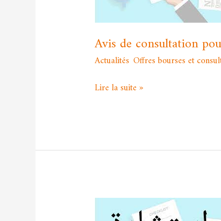
d’offres
n°
001/2025
Avis de consultation po
Actualités
,
Offres bourses et consul
Lire la suite »
Consultation
n°