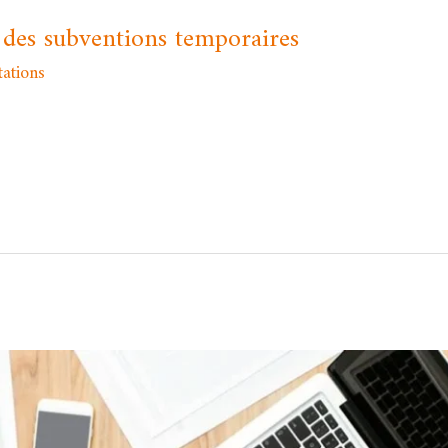
 des subventions temporaires
tations
/
Asma MEKRI