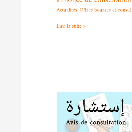
annonce de consultation
Actualités
,
Offres bourses et consul
Lire la suite »
Avis
de
consultation
pour
appel