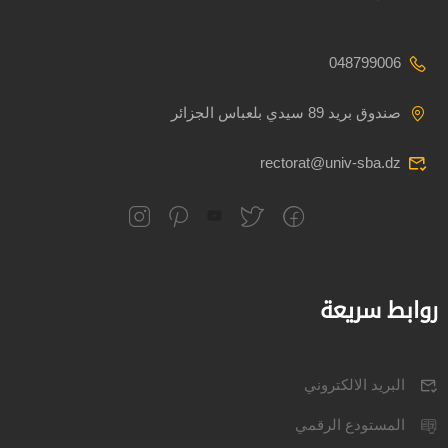
048799006
صندوق بريد 89 سيدي بلعباس الجزائر
rectorat@univ-sba.dz
روابط سريعة
البريد الالكتروني
المستودع الرقمي