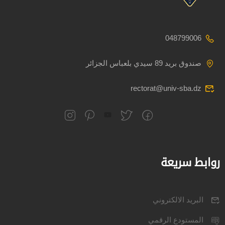
048799006
صندوق بريد 89 سيدي بلعباس الجزائر
rectorat@univ-sba.dz
روابط سريعة
البريد الالكتروني
المستودع الرقمي