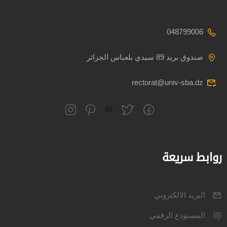
048799006
صندوق بريد 89 سيدي بلعباس الجزائر
rectorat@univ-sba.dz
روابط سريعة
البريد الالكتروني
المستودع الرقمي