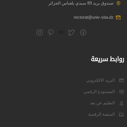
صندوق بريد 89 سيدي بلعباس الجزائر
rectorat@univ-sba.dz
روابط سريعة
البريد الالكتروني
المستودع الرقمي
التعليم عن بعد
المنصة الرقمية