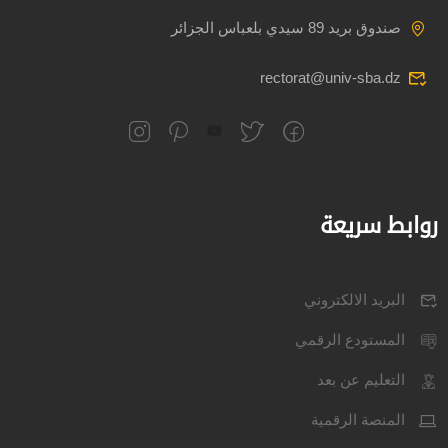
صندوق بريد 89 سيدي بلعباس الجزائر
rectorat@univ-sba.dz
روابط سريعة
البريد الالكتروني
المستودع الرقمي
التعليم عن بعد
المنصة الرقمية