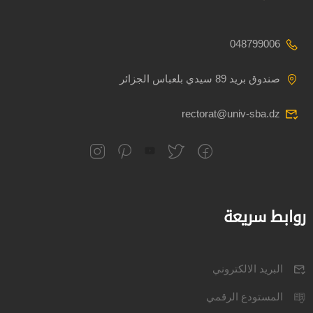
048799006
صندوق بريد 89 سيدي بلعباس الجزائر
rectorat@univ-sba.dz
روابط سريعة
البريد الالكتروني
المستودع الرقمي