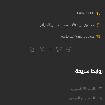
048799006
صندوق بريد 89 سيدي بلعباس الجزائر
rectorat@univ-sba.dz
روابط سريعة
البريد الالكتروني
المستودع الرقمي