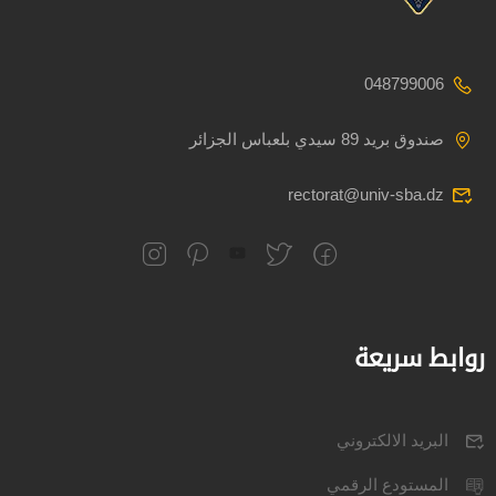
048799006
صندوق بريد 89 سيدي بلعباس الجزائر
rectorat@univ-sba.dz
روابط سريعة
البريد الالكتروني
المستودع الرقمي