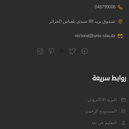
048799006
صندوق بريد 89 سيدي بلعباس الجزائر
rectorat@univ-sba.dz
روابط سريعة
البريد الالكتروني
المستودع الرقمي
التعليم عن بعد