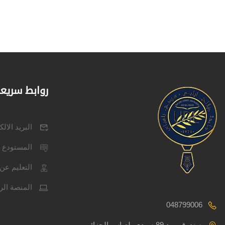
روابط سريع
البريد الال
المستودع 
التعليم عن 
المنصة الر
048799006
صندوق بريد 89 سيدي بلعباس الجزائر