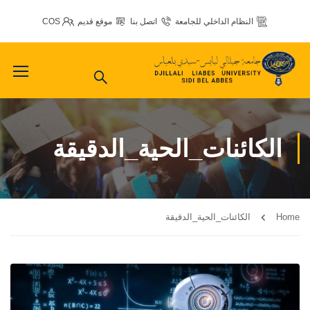
النظام الداخلي للجامعة
اتصل بنا
موقع قديم
COS
الكائنات_الحية_الدقيقة
Home
الكائنات_الحية_الدقيقة