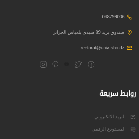
048799006
صندوق بريد 89 سيدي بلعباس الجزائر
rectorat@univ-sba.dz
روابط سريعة
البريد الالكتروني
المستودع الرقمي