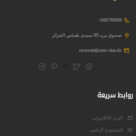
048799006
صندوق بريد 89 سيدي بلعباس الجزائر
rectorat@univ-sba.dz
روابط سريعة
البريد الالكتروني
المستودع الرقمي