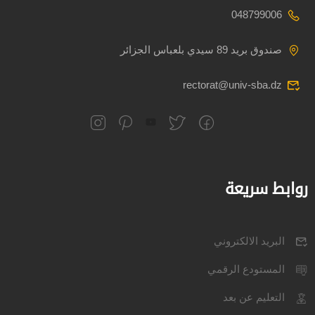
048799006
صندوق بريد 89 سيدي بلعباس الجزائر
rectorat@univ-sba.dz
روابط سريعة
البريد الالكتروني
المستودع الرقمي
التعليم عن بعد