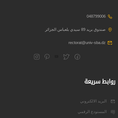
048799006
صندوق بريد 89 سيدي بلعباس الجزائر
rectorat@univ-sba.dz
روابط سريعة
البريد الالكتروني
المستودع الرقمي