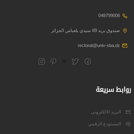
048799006
صندوق بريد 89 سيدي بلعباس الجزائر
rectorat@univ-sba.dz
روابط سريعة
البريد الالكتروني
المستودع الرقمي