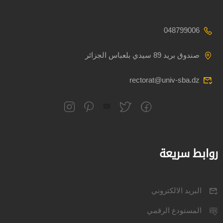
048799006
صندوق بريد 89 سيدي بلعباس الجزائر
rectorat@univ-sba.dz
روابط سريعة
البريد الالكتروني
المستودع الرقمي