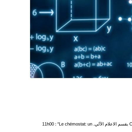
ستُنَظَّم ندوة الرياضيات والإعلام الآلي في جامعة سيدي بلعباس يوم السبت 21 فبراير 2026، الساعة 11:00 صباحًا في القاعة رقم C2 بقسم الاعلام الآلي. 11h00 : “Le chémostat: un