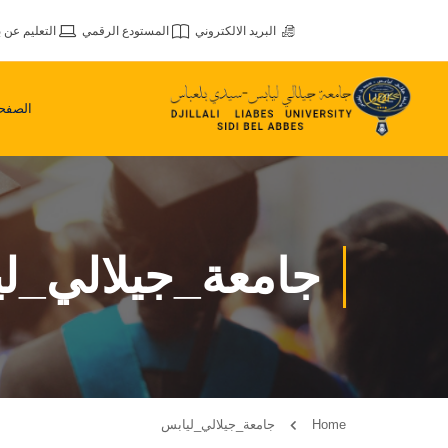
البريد الالكتروني
المستودع الرقمي
التعليم عن ب
الصفحة
جامعة_جيلالي_ل
Home
جامعة_جيلالي_ليابس