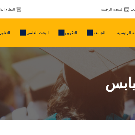
عد
المنصة الرقمية
النظام الد
 الرئيسية
الجامعة
التكوين
البحث العلمي
التعاون
يابس