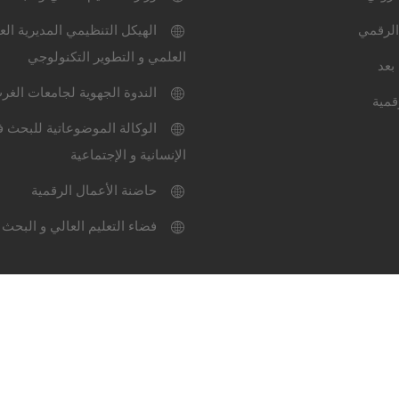
الرقمي
الهيكل التنظيمي المديرية الع
العلمي و التطوير التكنولوجي
بعد
الندوة الجهوية لجامعات الغر
قمية
الوكالة الموضوعاتية للبحث ف
الإنسانية و الإجتماعية
حاضنة الأعمال الرقمية
فضاء التعليم العالي و البحث 
ميثاق الاستعمال
خارطة المو
عة سيدي بلعباس-2024