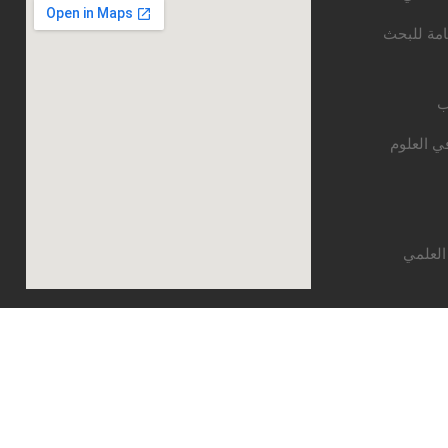
امة للبحث
ب
ي العلوم
العلمي
قع