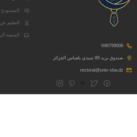
المستودع 
التعليم عن 
المنصة الر
048799006
صندوق بريد 89 سيدي بلعباس الجزائر
rectorat@univ-sba.dz
جميع الحقوق محفوظة
CSRICTEED
جام