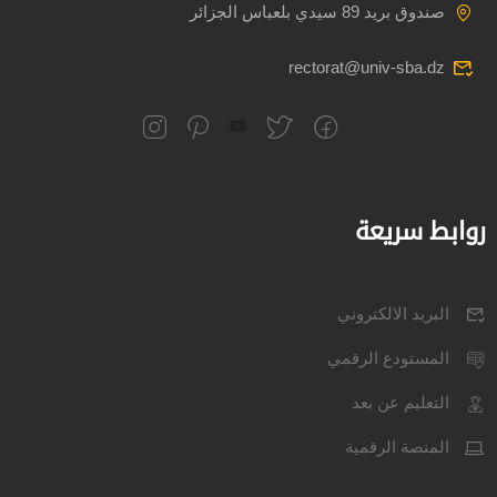
صندوق بريد 89 سيدي بلعباس الجزائر
rectorat@univ-sba.dz
روابط سريعة
البريد الالكتروني
المستودع الرقمي
التعليم عن بعد
المنصة الرقمية