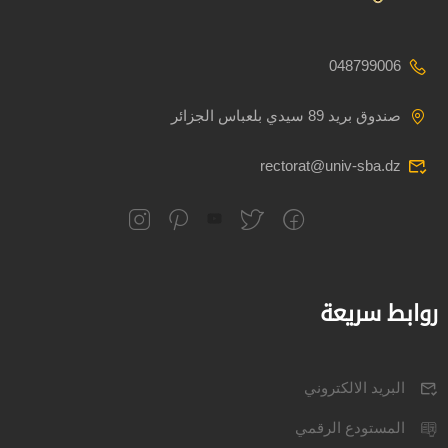
048799006
صندوق بريد 89 سيدي بلعباس الجزائر
rectorat@univ-sba.dz
روابط سريعة
البريد الالكتروني
المستودع الرقمي