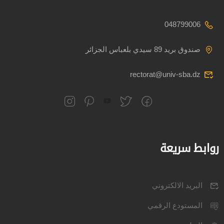
048799006
صندوق بريد 89 سيدي بلعباس الجزائر
rectorat@univ-sba.dz
روابط سريعة
البريد الالكتروني
المستودع الرقمي