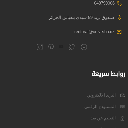
048799006
صندوق بريد 89 سيدي بلعباس الجزائر
rectorat@univ-sba.dz
روابط سريعة
البريد الالكتروني
المستودع الرقمي
التعليم عن بعد