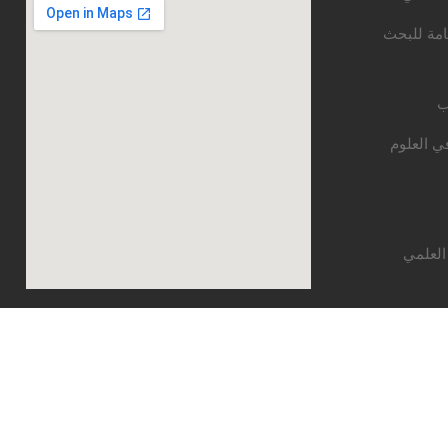
امة للبحث
ب
ي العلوم
العلمي
قع