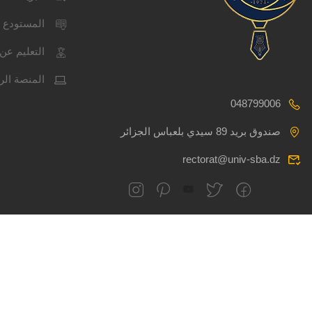
المستودع 
التعليم عن 
المنصة الر
048799006
صندوق بريد 89 سيدي بلعباس الجزائر
rectorat@univ-sba.dz
جميع الحقوق محفوظة
CSRICTEED
جام