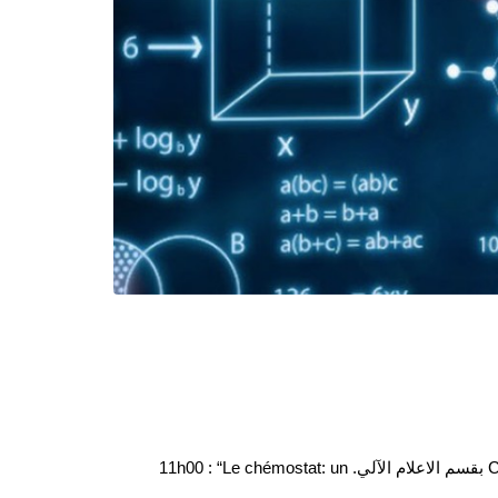
ستُنَظَّم ندوة الرياضيات والإعلام الآلي في جامعة سيدي بلعباس يوم السبت 21 فبراير 2026، الساعة 11:00 صباحًا في القاعة رقم C2 بقسم الاعلام الآلي. 11h00 : “Le chémostat: un