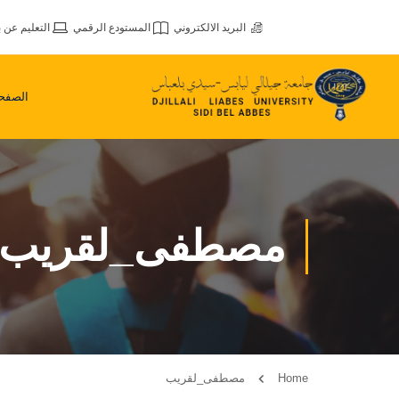
البريد الالكتروني
المستودع الرقمي
التعليم عن ب
الصفحة
مصطفى_لقريب
Home
مصطفى_لقريب