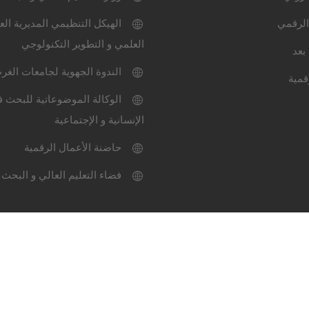
الرقمي
الهيكل التنظيمي المديرية الع
العلمي و التطوير التكنولوجي
بعد
الندوة الجهوية لجامعات الغر
قمية
الوكالة الموضوعاتية للبحث ف
الإنسانية و الإجتماعية
حاضنة الأعمال الرقمية
فضاء التعليم العالي و البحث 
ميثاق الاستعمال
خارطة المو
عة سيدي بلعباس-2024