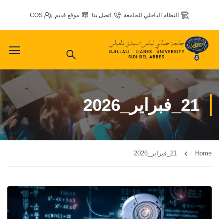
النظام الداخلي للجامعة
اتصل بنا
موقع قديم
COS
21_فبراير_2026
Home
21_فبراير_2026