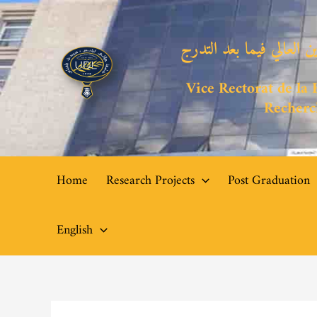
Skip
to
ن العالي فيما بعد التدرج
content
Vice Rectorat de la 
Recherc
Home
Research Projects
Post Graduation
English