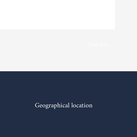
Next Post
→
Geographical location