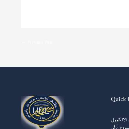
←
Previous Post
Quick 
د الالكتروني
ستودع الرقمي