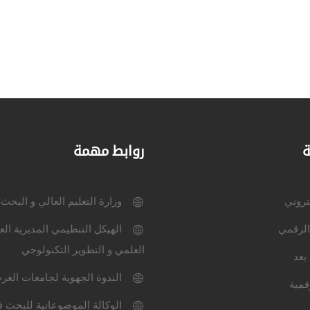
ة
روابط مهمة
كتروني
وزارة التعليم العالي و البحث
الرقمي
الهيكل التنظيمي المديرية الع
العلمي و التطوير التكنولوجي
بعد
الندوة الجهوية لجامعات الغر
قمية
الوكالة الموضوعاتية للبحث ف