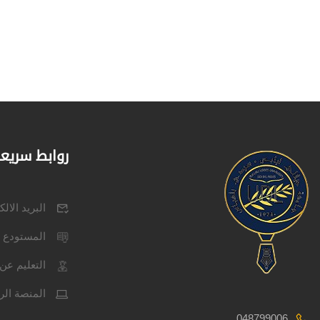
روابط سريع
البريد الال
المستودع 
التعليم عن 
المنصة الر
048799006