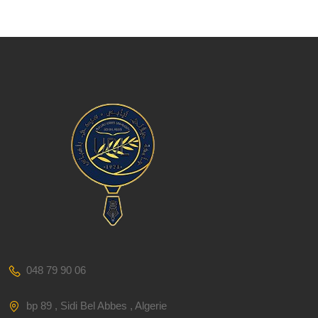
048 79 90 06
bp 89 , Sidi Bel Abbes , Algerie