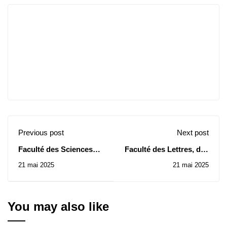
Previous post
Next post
Faculté des Sciences
Faculté des Lettres, des
Humaines et Sociales:
Langues et des Arts:
21 mai 2025
21 mai 2025
Avis de Consultation N°
Avis de Consultation N°
012/2025
05/2025 et 06/2025
You may also like