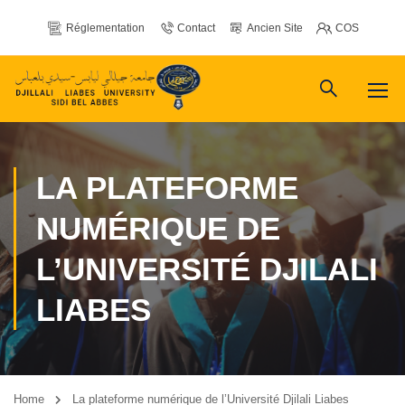
Réglementation
Contact
Ancien Site
COS
LA PLATEFORME
NUMÉRIQUE DE
L’UNIVERSITÉ DJILALI
LIABES
Home
La plateforme numérique de l’Université Djilali Liabes